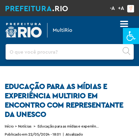
PREFEITURA
.RIO
-A
+A
Ba
Pesquisar
EDUCAÇÃO PARA AS MÍDIAS E
EXPERIÊNCIA MULTIRIO EM
ENCONTRO COM REPRESENTANTE
DA UNESCO
Início
>
Notícias
>
Educação para as mídias e experiência MultiRio em encontr
Publicado em 22/05/2024 - 18:01
|
Atualizado