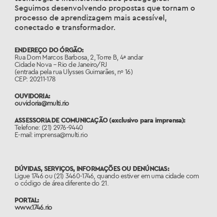
Seguimos desenvolvendo propostas que tornam o
processo de aprendizagem mais acessível,
conectado e transformador.
ENDEREÇO DO ÓRGÃO:
Rua Dom Marcos Barbosa, 2, Torre B, 4ª andar
Cidade Nova – Rio de Janeiro/RJ
(entrada pela rua Ulysses Guimarães, nº 16)
CEP: 20211-178
OUVIDORIA:
ouvidoria@multi.rio
ASSESSORIA DE COMUNICAÇÃO
(exclusivo para imprensa):
Telefone: (21) 2976-9440
E-mail: imprensa@multi.rio
DÚVIDAS, SERVIÇOS, INFORMAÇÕES OU DENÚNCIAS:
Ligue 1746 ou (21) 3460-1746, quando estiver em uma cidade com
o código de área diferente do 21.
PORTAL:
www.1746.rio